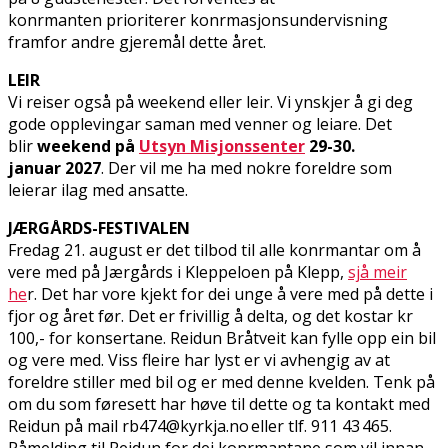
konfirmanten prioriterer konfirmasjonsundervisning
framfor andre gjeremål dette året.
LEIR
Vi reiser også på weekend eller leir. Vi ynskjer å gi deg
gode opplevingar saman med venner og leiare. Det
blir
weekend på
Utsyn Misjonssenter
29-30.
januar 2027
. Der vil me ha med nokre foreldre som
leierar ilag med ansatte.
JÆRGÅRDS-FESTIVALEN
Fredag 21. august er det tilbod til alle konfirmantar om å
vere med på Jærgårds i Kleppeloen på Klepp,
sjå meir
he
r. Det har vore kjekt for dei unge å vere med på dette i
fjor og året før. Det er frivillig å delta, og det kostar kr
100,- for konsertane. Reidun Bråtveit kan fylle opp ein bil
og vere med. Viss fleire har lyst er vi avhengig av at
foreldre stiller med bil og er med denne kvelden. Tenk på
om du som føresett har høve til dette og ta kontakt med
Reidun på mail rb474@kyrkja.no eller tlf. 911 43 465.
Påmelding til Reidun for dei konfirmantane som vil innan