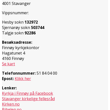
4001 Stavanger
Vippsnummer:
Hesby sokn
132972
Sjernarøy sokn
503744
Talgje sokn
92286
Besøksadresse:
Finnøy kyrkjekontor
Hagatunet 4
4160 Finnøy
Se kart
Telefonnummer:
51 84 04 00
Epost:
Klikk her
Lenker:
Kyrkja i Finnøy på Facebook
Stavanger kirkelige fellesråd
Kirken.no
Bibelen.no