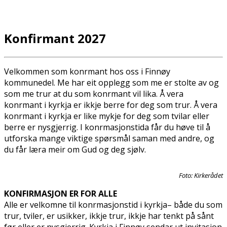
Konfirmant 2027
Velkommen som konfirmant hos oss i Finnøy
kommunedel. Me har eit opplegg som me er stolte av og
som me trur at du som konfirmant vil lika. Å vera
konfirmant i kyrkja er ikkje berre for deg som trur. Å vera
konfirmant i kyrkja er like mykje for deg som tvilar eller
berre er nysgjerrig. I konfirmasjonstida får du høve til å
utforska mange viktige spørsmål saman med andre, og
du får læra meir om Gud og deg sjølv.
Foto: Kirkerådet
KONFIRMASJON ER FOR ALLE
Alle er velkomne til konfirmasjonstid i kyrkja– både du som
trur, tviler, er usikker, ikkje trur, ikkje har tenkt på sånt
før eller er nysgjerrig. Kyrkja i Finnøy sendar ut invitasjon