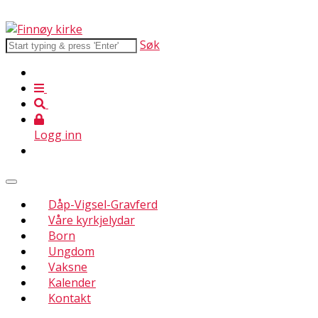
Søk
Logg inn
Dåp-Vigsel-Gravferd
Våre kyrkjelydar
Born
Ungdom
Vaksne
Kalender
Kontakt