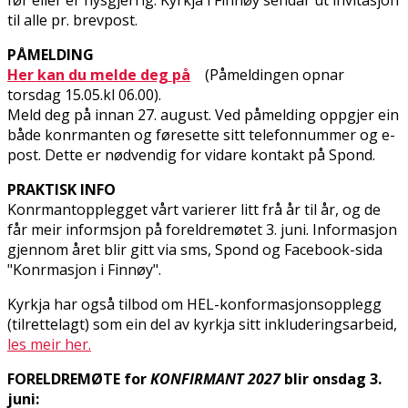
til alle pr. brevpost.
PÅMELDING
Her kan du melde deg på
(Påmeldingen opnar
torsdag 15.05.kl 06.00).
Meld deg på innan 27. august. Ved påmelding oppgjer ein
både konfirmanten og føresette sitt telefonnummer og e-
post. Dette er nødvendig for vidare kontakt på Spond.
PRAKTISK INFO
Konfirmantopplegget vårt varierer litt frå år til år, og de
får meir informsjon på foreldremøtet 3. juni. Informasjon
gjennom året blir gitt via sms, Spond og Facebook-sida
"Konfirmasjon i Finnøy".
Kyrkja har også tilbod om HEL-konformasjonsopplegg
(tilrettelagt) som ein del av kyrkja sitt inkluderingsarbeid,
les meir her.
FORELDREMØTE for
KONFIRMANT
2027
blir onsdag 3.
juni: