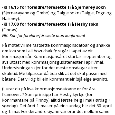
-Kl 16.15 for foreldre/føresette frå Sjernarøy sokn
(Sjernarøyane og Ombo) og Talgje sokn (Talgje, Fogn og
Halsnøy).
-Kl 17.00 for foreldre/føresette frå Hesby sokn
(Finnøy).
NB: Kun for foreldre/føresette utan konfirmant
På møtet vil me fastsette konfirmasjonsdatoar og snakke
om kva som i all hovudsak føregår i løpet av eit
konfirmasjonsår. Konfirmasjonsåret startar i september og
avsluttast med konfirmasjonsgudstenester i april/mai.
Undervisninga skjer for det meste onsdagar etter
skuletid. Me tilpassar då tida slik at det skal passe med
båtane. Det vil óg bli ein konfirmantleir (sjå eige avsnitt).
(Lurar du på kva konfirmasjonsdatoane er for åra
framover...? Som prinsipp har Hesby kyrkje (for
konfirmantane på Finnøy) alltid første helg i mai (lørdag +
søndag). Det året 1. mai er på ein sundag blir det 30. april
og 1. mai. For dei andre øyane varierar det mellom same