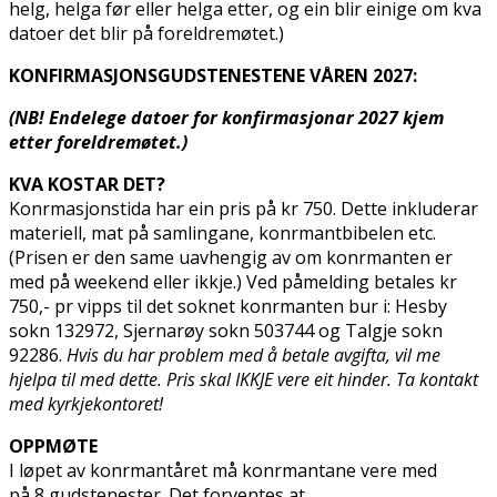
helg, helga før eller helga etter, og ein blir einige om kva
datoer det blir på foreldremøtet.)
KONFIRMASJONSGUDSTENESTENE VÅREN 2027:
(NB! Endelege datoer for konfirmasjonar 2027 kjem
etter foreldremøtet.)
KVA KOSTAR DET?
Konfirmasjonstida har ein pris på kr 750. Dette inkluderar
materiell, mat på samlingane, konfirmantbibelen etc.
(Prisen er den same uavhengig av om konfirmanten er
med på weekend eller ikkje.) Ved påmelding betales kr
750,- pr vipps til det soknet konfirmanten bur i: Hesby
sokn 132972, Sjernarøy sokn 503744 og Talgje sokn
92286.
Hvis du har problem med å betale avgifta, vil me
hjelpa til med dette. Pris skal IKKJE vere eit hinder. Ta kontakt
med kyrkjekontoret!
OPPMØTE
I løpet av konfirmantåret må konfirmantane vere med
på 8 gudstenester. Det forventes at